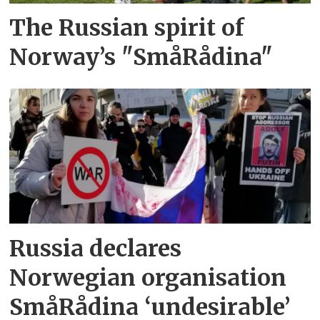
The Russian spirit of
Norway’s "SmåRådina"
Russia declares
Norwegian organisation
SmåRådina ‘undesirable’