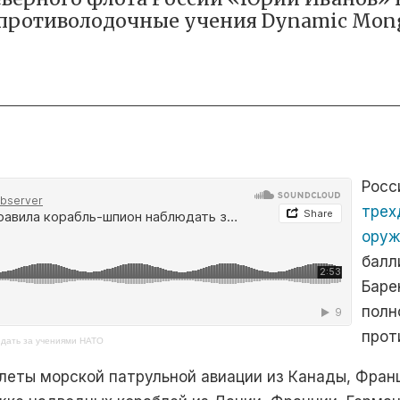
 противолодочные учения Dynamic Mon
Росс
трех
ору
балл
Баре
полн
прот
юдать за учениями НАТО
леты морской патрульной авиации из Канады, Франц