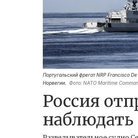
Португальский фрегат NRP Francisco D
Норвегии.
Фото: NATO Maritime Comma
Россия от
наблюдать
Разведывательное судно С