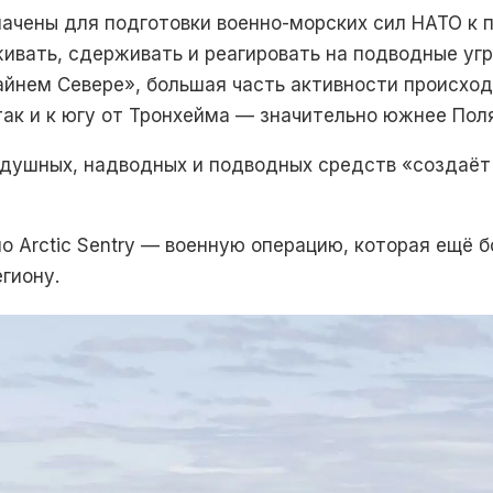
ачены для подготовки военно-морских сил НАТО к 
живать, сдерживать и реагировать на подводные уг
райнем Севере», большая часть активности происхо
 так и к югу от Тронхейма — значительно южнее Поля
оздушных, надводных и подводных средств «создаё
о Arctic Sentry — военную операцию, которая ещё 
егиону.