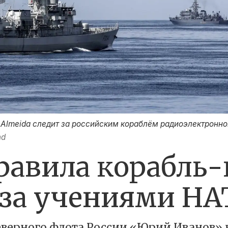
e Almeida следит за российским кораблём радиоэлектронн
nd
правила корабль
 за учениями НА
еверного флота России «Юрий Иванов»