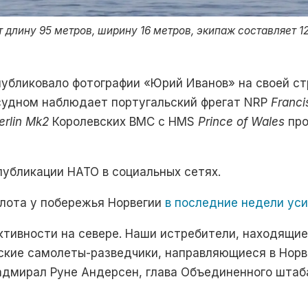
длину 95 метров, ширину 16 метров, экипаж составляет 12
убликовало фотографии «Юрий Иванов» на своей стр
 судном наблюдает португальский фрегат NRP
Franci
erlin Mk2
Королевских ВМС с HMS
Prince of Wales
про
публикации НАТО в социальных сетях.
флота у побережья Норвегии
в последние недели ус
тивности на севере. Наши истребители, находящие
ские самолеты-разведчики, направляющиеся в Норв
-адмирал Руне Андерсен, глава Объединенного штаб