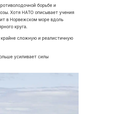
противолодочной борьбе и
розы. Хотя НАТО описывает учения
дит в Норвежском море вдоль
рного круга.
т крайне сложную и реалистичную
больше усиливает силы