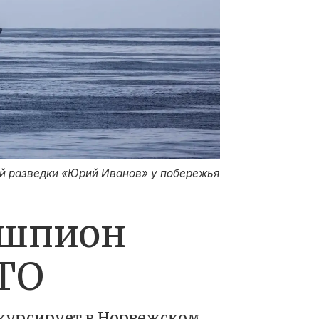
ой разведки «Юрий Иванов» у побережья
-шпион
ТО
 курсирует в Норвежском