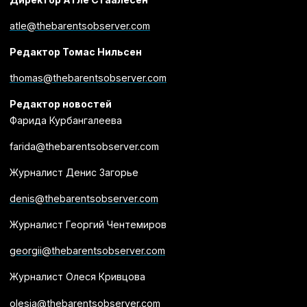
atle@thebarentsobserver.com
Редактор Томас Нильсен
thomas@thebarentsobserver.com
Редактор новостей
Фарида Курбангалеева
farida@thebarentsobserver.com
Журналист Денис Загорье
denis@thebarentsobserver.com
Журналист Георгий Чентемиров
georgii@thebarentsobserver.com
Журналист Олеся Кривцова
olesia@thebarentsobserver.com