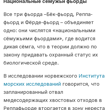
Национальные сёмужьи фьорды
Все три фьорда –Бёк-фьорд, Реппа-
фьорд и Фёрде-фьорд – объединяет
одно: они числятся «национальными
сёмужьими фьордами», где водится
дикая сёмга, что в теории должно по
закону придавать охранный статус их
биологической среде.
В исследовании норвежского
Института
морских исследований
говорится, что
запланированный отвал
медесодержащих хвостовых отходов в
Реппафьорде вторгается в зону нереста