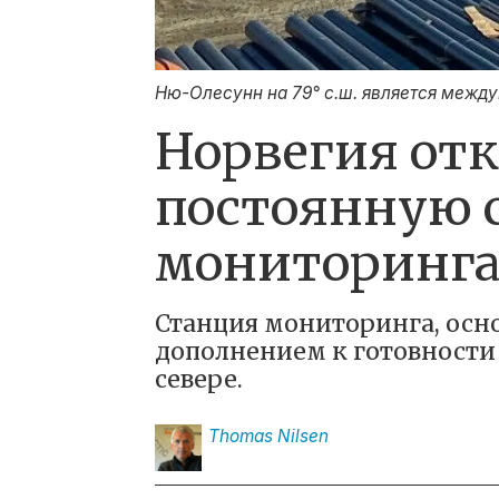
Ню-Олесунн на 79° с.ш. является межд
Норвегия от
постоянную 
мониторинг
Станция мониторинга, осн
дополнением к готовности 
севере.
Thomas
Nilsen