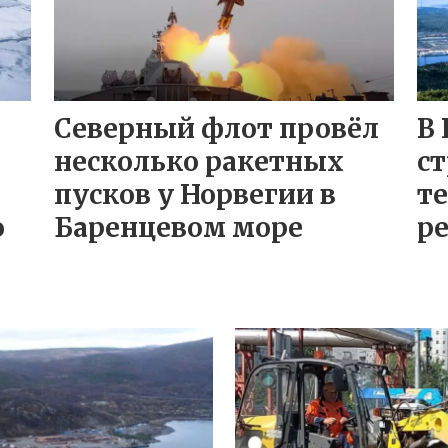
Северный флот провёл
В 
несколько ракетных
с
пусков у Норвегии в
т
о
Баренцевом море
р