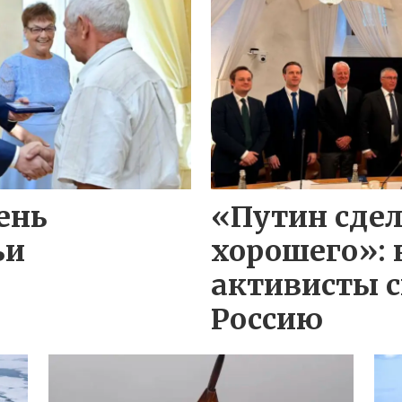
ень
«Путин сдел
ьи
хорошего»:
активисты с
Россию