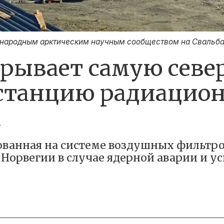
ународным арктическим научным сообществом на Свальба
крывает самую севе
станцию радиацион
а
ованная на системе воздушных фильтро
Норвегии в случае ядерной аварии и у