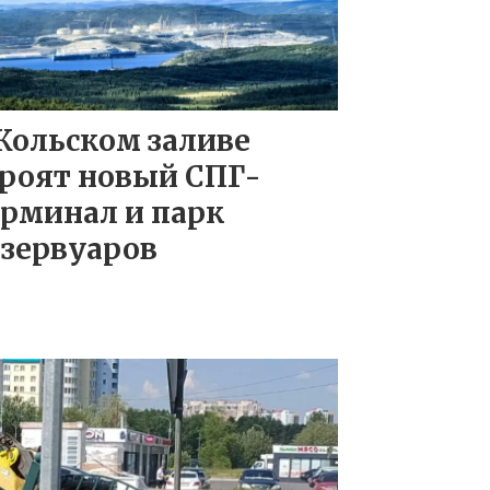
Кольском заливе
троят новый СПГ-
ерминал и парк
езервуаров