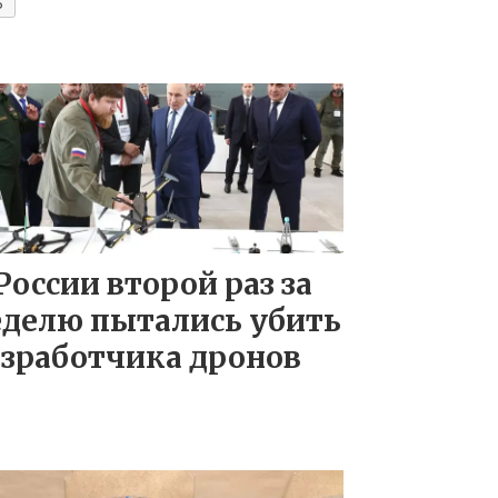
Ь
России второй раз за
еделю пытались убить
азработчика дронов