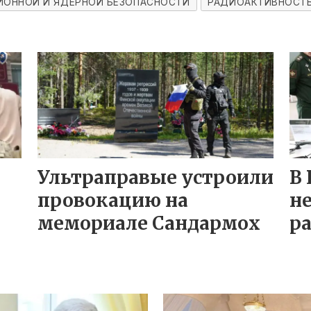
ИОННОЙ И ЯДЕРНОЙ БЕЗОПАСНОСТИ
РАДИОАКТИВНОСТ
Ультраправые устроили
В 
провокацию на
н
мемориале Сандармох
р