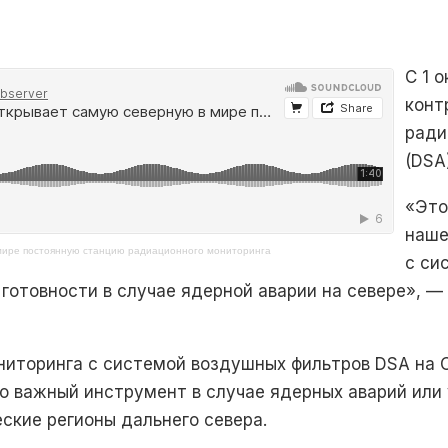
С 1 
конт
ради
(DSA
«Это
наше
 мире постоянную станцию радиационного мониторинга
с си
готовности в случае ядерной аварии на севере», —
ниторинга с системой воздушных фильтров DSA на 
то важный инструмент в случае ядерных аварий или
еские регионы дальнего севера.