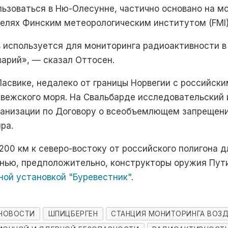
льзоваться в Ню-Олесунне, частично основано на м
елях Финским метеорологическим институтом (FMI)
 используется для мониторинга радиоактивности в 
варий», — сказал Оттосен.
асвике, недалеко от границы Норвегии с российски
рвежского моря. На Свальбарде исследовательский
ганизации по Договору о всеобъемлющем запрещени
ра.
200 км к северо-востоку от российского полигона 
сенью, предположительно, конструкторы оружия Пут
ной установкой "Буревестник"
.
НОВОСТИ
ШПИЦБЕРГЕН
СТАНЦИЯ МОНИТОРИНГА ВОЗ