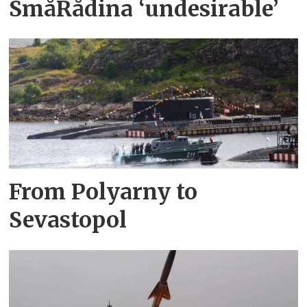
SmåRådina ‘undesirable’
From Polyarny to
Sevastopol