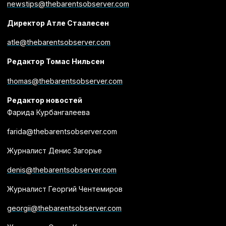
newstips@thebarentsobserver.com
Директор Атле Стаалесен
atle@thebarentsobserver.com
Редактор Томас Нильсен
thomas@thebarentsobserver.com
Редактор новостей
Фарида Курбангалеева
farida@thebarentsobserver.com
Журналист Денис Загорье
denis@thebarentsobserver.com
Журналист Георгий Чентемиров
georgii@thebarentsobserver.com