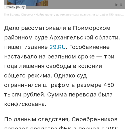
The Barents Observer
·
Нейрохирургу из Архангельска назначили штраф в 450 тысяч за донат ФБК
Дело рассматривали в Приморском
районном суде Архангельской области,
пишет издание
29.RU
. Гособвинение
настаивало на реальном сроке — три
года лишения свободы в колонии
общего режима. Однако суд
ограничился штрафом в размере 450
тысяч рублей. Сумма перевода была
конфискована.
По данным следствия, Серебренников
перевёл средства ФБК в период с 2021