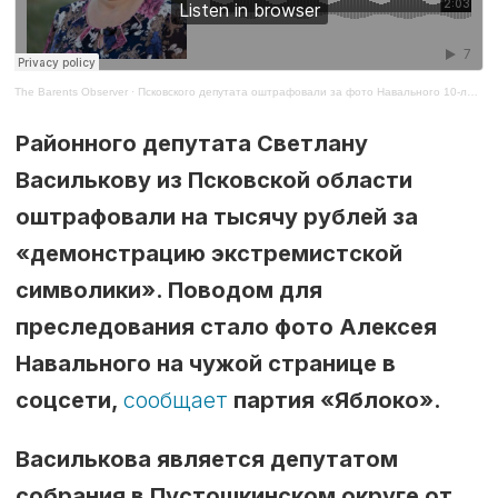
The Barents Observer
·
Псковского депутата оштрафовали за фото Навального 10-летней давности на чужой странице
Районного депутата Светлану
Василькову из Псковской области
оштрафовали на тысячу рублей за
«демонстрацию экстремистской
символики». Поводом для
преследования стало фото Алексея
Навального на чужой странице в
соцсети,
сообщает
партия «Яблоко».
Василькова является депутатом
собрания в Пустошкинском округе от