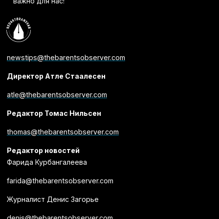
важно для нас!
newstips@thebarentsobserver.com
Директор Атле Стаалесен
atle@thebarentsobserver.com
Редактор Томас Нильсен
thomas@thebarentsobserver.com
Редактор новостей
Фарида Курбангалеева
farida@thebarentsobserver.com
Журналист Денис Загорье
denis@thebarentsobserver.com