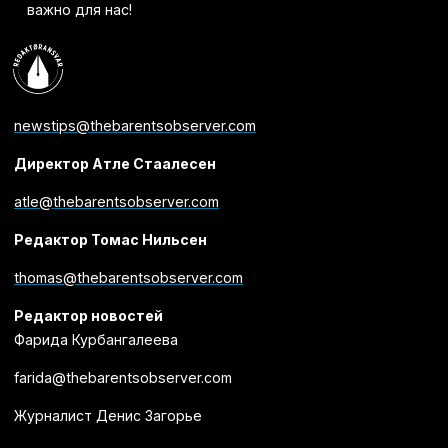
важно для нас!
newstips@thebarentsobserver.com
Директор Атле Стаалесен
atle@thebarentsobserver.com
Редактор Томас Нильсен
thomas@thebarentsobserver.com
Редактор новостей
Фарида Курбангалеева
farida@thebarentsobserver.com
Журналист Денис Загорье