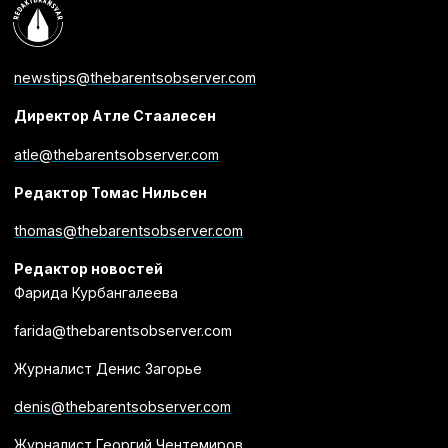
newstips@thebarentsobserver.com
Директор Атле Стаалесен
atle@thebarentsobserver.com
Редактор Томас Нильсен
thomas@thebarentsobserver.com
Редактор новостей
Фарида Курбангалеева
farida@thebarentsobserver.com
Журналист Денис Загорье
denis@thebarentsobserver.com
Журналист Георгий Чентемиров