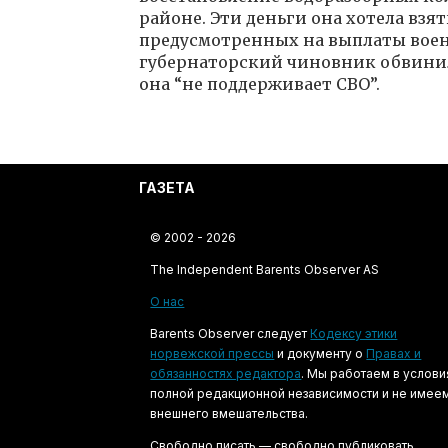
районе. Эти деньги она хотела взя
предусмотренных на выплаты воен
губернаторский чиновник обвинил 
она “не поддерживает СВО”.
ГАЗЕТА
© 2002 - 2026
The Independent Barents Observer AS
О нас
Barents Observer следует
Кодексу этики
норвежской прессы
и документу о
Правах и
обязанностях редактора
. Мы работаем в услови
полной редакционной независимости и не имее
внешнего вмешательства.
Свободно писать — свободно публиковать.