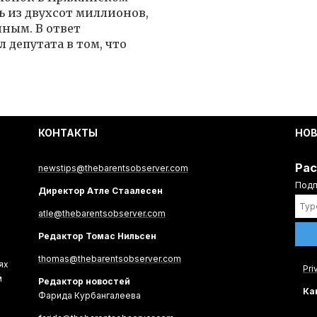
ть из двухсот миллионов,
ным. В ответ
депутата в том, что
КОНТАКТЫ
НО
Рас
newstips@thebarentsobserver.com
Подп
Директор Атле Стаалесен
atle@thebarentsobserver.com
Редактор Томас Нильсен
thomas@thebarentsobserver.com
ях
Pri
м
Редактор новостей
Ка
Фарида Курбангалеева