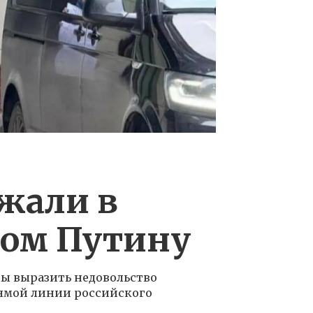
ржали в
сом Путину
бы выразить недовольство
ямой линии российского