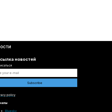
ВОСТИ
сылка новостей
исаться
vacy policy
налы
Bluesky