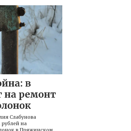
ойна: в
г на ремонт
олонок
лия Слабунова
 рублей на
олонок в Пряжинском