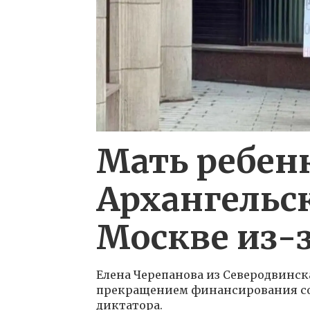
Мать ребен
Архангельск
Москве из-з
Елена Черепанова из Северодвинск
прекращением финансирования соц
диктатора.