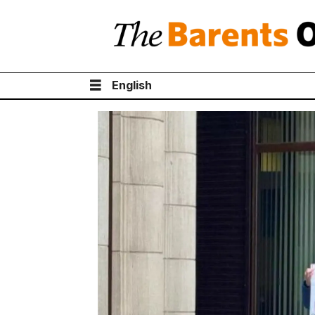
English
Tag:
траты
на
войну