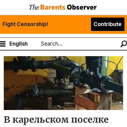
Fight Censorship!
Contribute
English
Search
Tag:
эмилия
слабунова
В карельском поселке