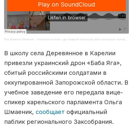
The Barents Observer
·
Ученикам в селе, где бывший военный убил шестерых человек, подарили трофейный дрон
В школу села Деревянное в Карелии
привезли украинский дрон «Баба Яга»,
сбитый российскими солдатами в
оккупированной Запорожской области. В
учебное заведение его передала вице-
спикер карельского парламента Ольга
Шмаеник,
сообщает
официальный
паблик регионального Заксобрания.