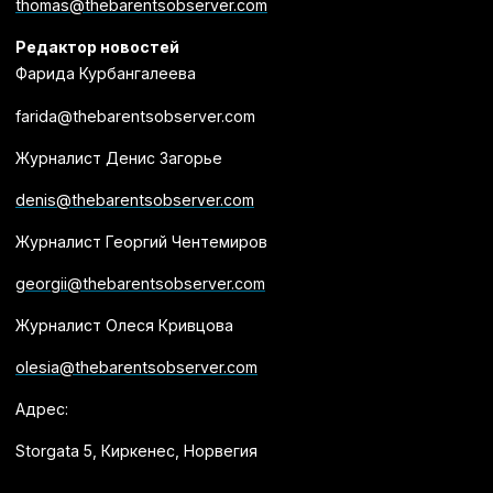
thomas@thebarentsobserver.com
Редактор новостей
Фарида Курбангалеева
farida@thebarentsobserver.com
Журналист Денис Загорье
denis@thebarentsobserver.com
Журналист Георгий Чентемиров
georgii@thebarentsobserver.com
Журналист Олеся Кривцова
olesia@thebarentsobserver.com
Адрес:
Storgata 5, Киркенес, Норвегия