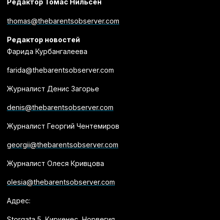
Редактор Томас Нильсен
thomas@thebarentsobserver.com
Редактор новостей
Фарида Курбангалеева
farida@thebarentsobserver.com
Журналист Денис Загорье
denis@thebarentsobserver.com
Журналист Георгий Чентемиров
georgii@thebarentsobserver.com
Журналист Олеся Кривцова
olesia@thebarentsobserver.com
Адрес:
Storgata 5, Киркенес, Норвегия