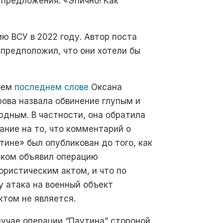
 предложения: «Эпично! Как
ю ВСУ в 2022 году. Автор поста
предположил, что они хотели бы
оем
последнем слове
Оксана
рова назвала обвинение глупым и
рдным. В частности, она обратила
ание на то, что комментарий о
тине» был опубликован до того, как
ком объявил операцию
ористическим актом, и что по
у атака на военный объект
ктом не является.
лучае операции “Паутина” стороной