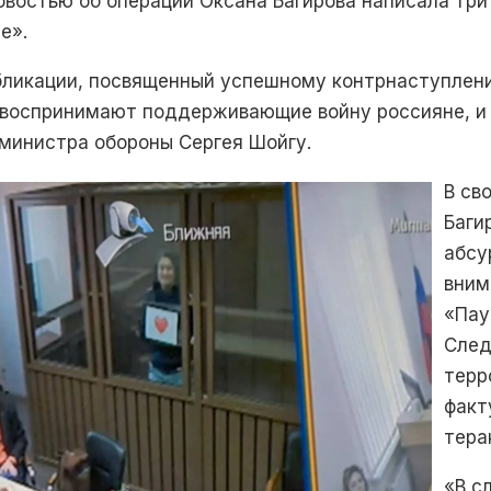
овостью об операции Оксана Багирова написала три
е».
бликации, посвященный успешному контрнаступлени
м воспринимают поддерживающие войну россияне, и 
 министра обороны Сергея Шойгу.
В св
Баги
абсу
вним
«Пау
След
терр
факт
тера
«В с