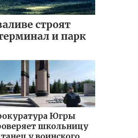
заливе строят
терминал и парк
рокуратура Югры
роверяет школьницу
 танец у воинского