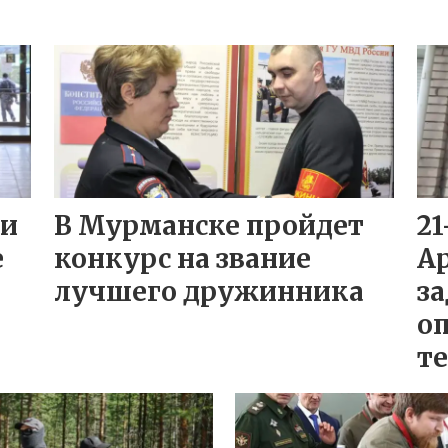
ли
В Мурманске пройдет
21
е
конкурс на звание
А
лучшего дружинника
за
о
т