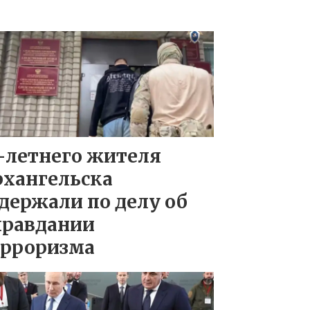
-летнего жителя
рхангельска
держали по делу об
правдании
ерроризма