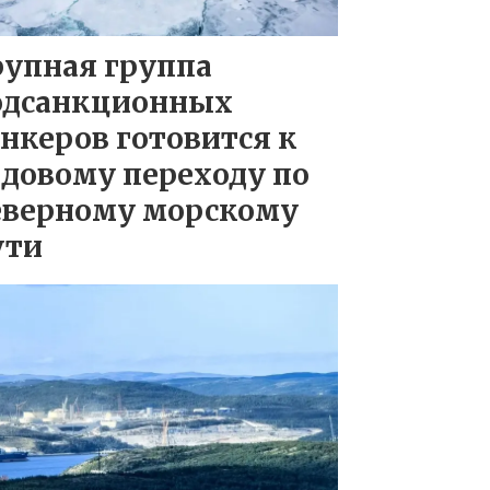
рупная группа
одсанкционных
нкеров готовится к
довому переходу по
еверному морскому
ути