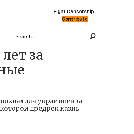
Fight Censorship!
Contribute
Search
лет за
нные
 похвалила украинцев за
 которой предрек казнь