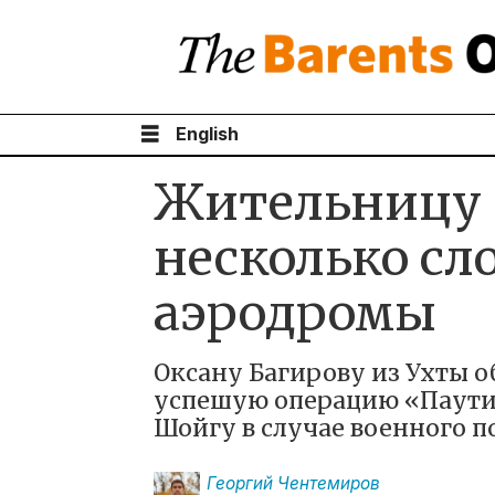
English
Жительницу К
несколько сл
аэродромы
Оксану Багирову из Ухты о
успешую операцию «Паутин
Шойгу в случае военного п
Георгий
Чентемиров