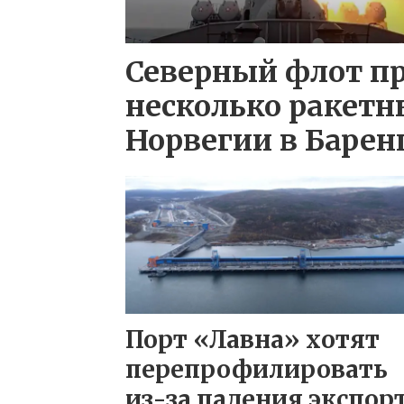
Северный флот п
несколько ракетн
Норвегии в Барен
Порт «Лавна» хотят
перепрофилировать
из-за падения экспор