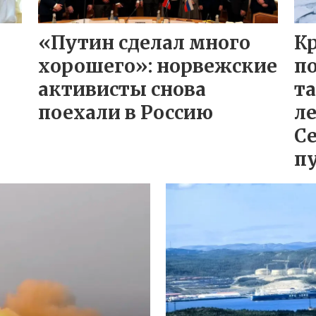
«Путин сделал много
К
хорошего»: норвежские
п
активисты снова
та
поехали в Россию
ле
С
п