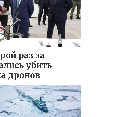
рой раз за
ались убить
а дронов