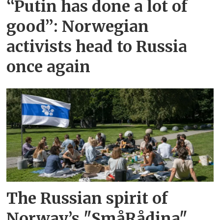
“Putin has done a lot of
good”: Norwegian
activists head to Russia
once again
The Russian spirit of
Norway’s "SmåRådina"