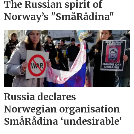
The Russian spirit of
Norway’s "SmåRådina"
Russia declares
Norwegian organisation
SmåRådina ‘undesirable’