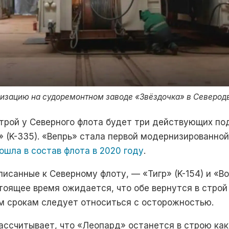
зацию на судоремонтном заводе «Звёздочка» в Северод
трой у Северного флота будет три действующих по
»
(K-335). «Вепрь» стала первой модернизированно
ошла в состав флота в 2020 году
.
иписанные к Северному флоту, —
«Тигр»
(K-154) и
«Во
оящее время ожидается, что обе вернутся в строй
им срокам следует относиться с осторожностью.
ссчитывает, что «Леопард» останется в строю как