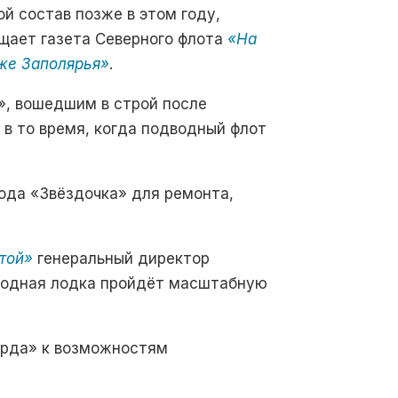
ой состав позже в этом году,
щает газета Северного флот
а
«На
же Заполярья»
.
», вошедшим в строй после
 в то время, когда подводный флот
вода «Звёздочка» для ремонта,
той»
генеральный директор
дводная лодка пройдёт масштабную
арда»
к возможностям