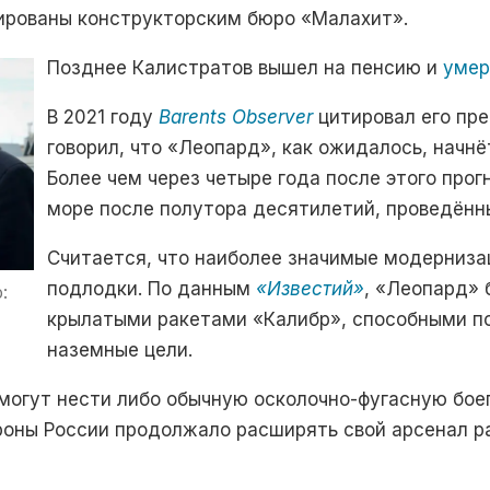
тированы конструкторским бюро «Малахит».
Позднее Калистратов вышел на пенсию и
умер
В 2021 году
Barents Observer
цитировал его пре
говорил, что
«Леопард»
, как ожидалось, начнё
Более чем через четыре года после этого прог
море после полутора десятилетий, проведённы
Считается, что наиболее значимые модерниз
подлодки. По данным
«Известий»
, «Леопард»
б
:
крылатыми ракетами «Калибр», способными по
наземные цели.
могут нести либо обычную осколочно-фугасную боег
оны России продолжало расширять свой арсенал ра