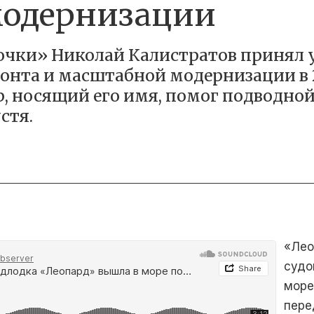
 модернизации
очки» Николай Калистратов принял
онта и масштабной модернизации в 2
ир, носящий его имя, помог подводной
стя.
«Лео
судо
море
пере