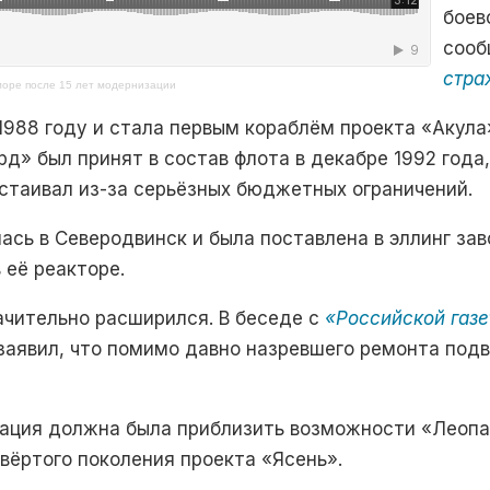
боев
сооб
стра
море после 15 лет модернизации
1988 году и стала первым кораблём проекта «Акула
рд»
был принят в состав флота в декабре 1992 года,
стаивал из-за серьёзных бюджетных ограничений.
лась в Северодвинск и была поставлена в эллинг за
 её реакторе.
ачительно расширился. В беседе с
«Российской газе
заявил, что помимо давно назревшего ремонта по
зация должна была приблизить возможности
«Леоп
вёртого поколения проекта «Ясень».