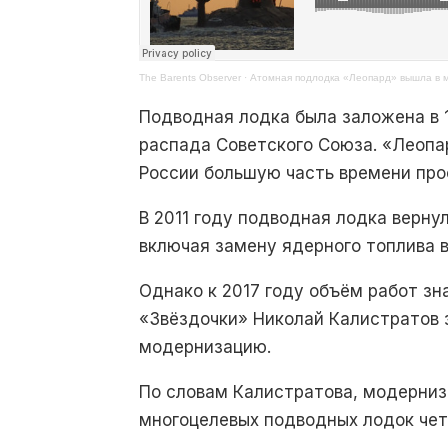
The Barents Observer
·
Атомная подлодка «Леопард» вышла в 
Подводная лодка была заложена в 
распада Советского Союза.
«Леопа
России большую часть времени про
В 2011 году подводная лодка верну
включая замену ядерного топлива в
Однако к 2017 году объём работ зн
«Звёздочки» Николай Калистратов 
модернизацию.
По словам Калистратова, модерни
многоцелевых подводных лодок чет