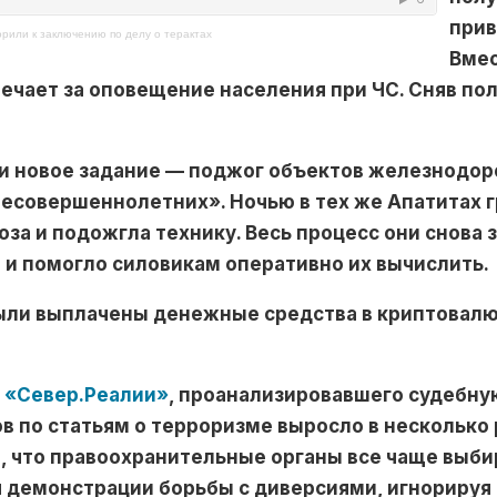
прив
рили к заключению по делу о терактах
Вмес
ечает за оповещение населения при ЧС. Сняв по
или новое задание — поджог объектов железнодо
есовершеннолетних». Ночью в тех же Апатитах г
за и подожгла технику. Весь процесс они снова 
е и помогло силовикам оперативно их вычислить.
ыли выплачены денежные средства в криптовалю
я
«Север.Реалии»
, проанализировавшего судебну
в по статьям о терроризме выросло в несколько 
 что правоохранительные органы все чаще выб
 демонстрации борьбы с диверсиями, игнорируя 