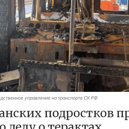
едственное управление на транспорте СК РФ
анских подростков п
 делу о терактах