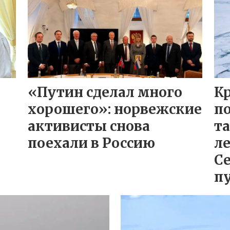
«Путин сделал много
К
хорошего»: норвежские
п
активисты снова
та
поехали в Россию
ле
С
п