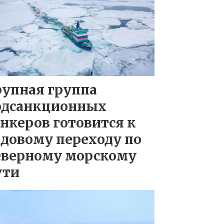
рупная группа
одсанкционных
нкеров готовится к
довому переходу по
еверному морскому
ути