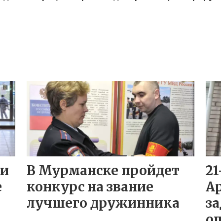
ли
В Мурманске пройдет
21
е
конкурс на звание
А
лучшего дружинника
за
о