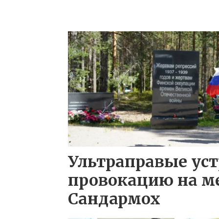
Ультраправые ус
провокацию на м
Сандармох