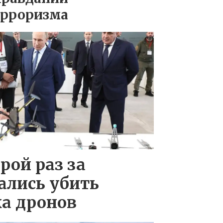
ерроризма
рой раз за
ались убить
а дронов