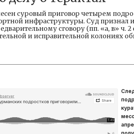
есен суровый приговор четырем подро
ортной инфраструктуры. Суд признал 
варительному сговору (пп. «а, в» ч. 2 ст
тельной и исправительной колониях о
След
подр
кура
месс
апре
полу