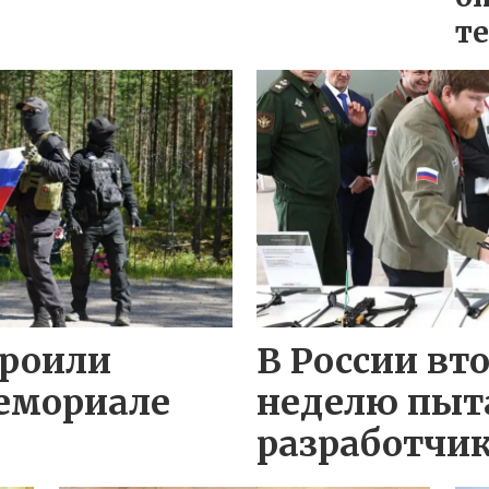
т
троили
В России вто
емориале
неделю пыт
разработчик