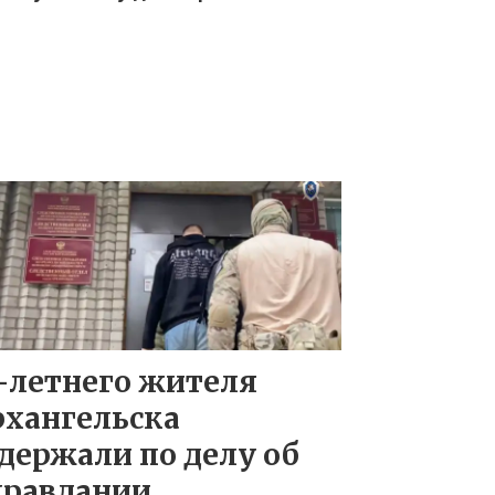
-летнего жителя
рхангельска
держали по делу об
правдании