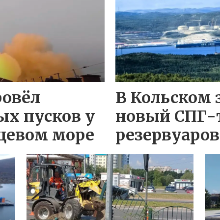
ровёл
В Кольском 
ых пусков у
новый СПГ-
цевом море
резервуаров