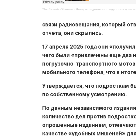
The Barents Observer
·
Четырех мурманских подростков пригово
связи радиовещания, который отв
отчета, они скрылись.
17 апреля 2025 года они «получ
чего были «привлечены еще два н
погрузочно-транспортного мотово
мобильного телефона, что в итог
Утверждается, что подросткам б
по собственному усмотрению.
По данным независимого издани
количество дел против подростко
опрошенные изданием, отмечают,
качестве «удобных мишеней» для