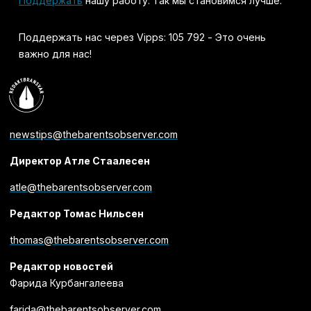
Поддержать
нашу работу. Так мы становимся лучше.
Поддержать нас через Vipps: 105 792 - Это очень
важно для нас!
newstips@thebarentsobserver.com
Директор Атле Стаалесен
atle@thebarentsobserver.com
Редактор Томас Нильсен
thomas@thebarentsobserver.com
Редактор новостей
Фарида Курбангалеева
farida@thebarentsobserver.com