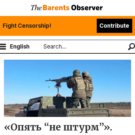
Fight Censorship!
Contribute
English
Search
Tag:
минобороны
россии
«Опять “не штурм”».