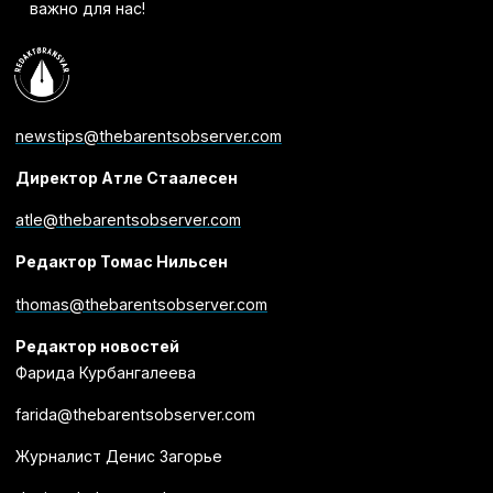
важно для нас!
newstips@thebarentsobserver.com
Директор Атле Стаалесен
atle@thebarentsobserver.com
Редактор Томас Нильсен
thomas@thebarentsobserver.com
Редактор новостей
Фарида Курбангалеева
farida@thebarentsobserver.com
Журналист Денис Загорье