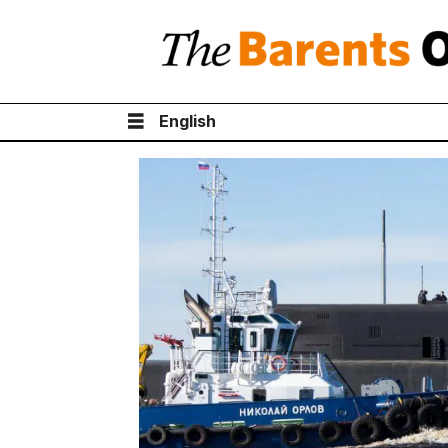
English
Tag:
ракета
булава