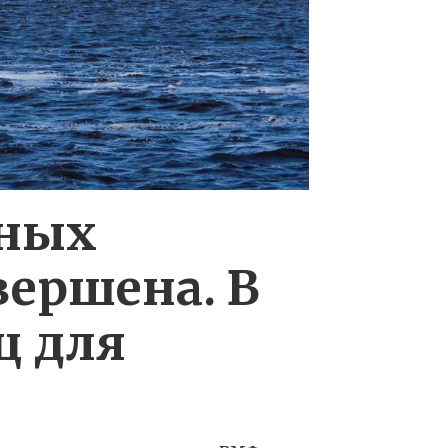
рных
вершена. В
ц для