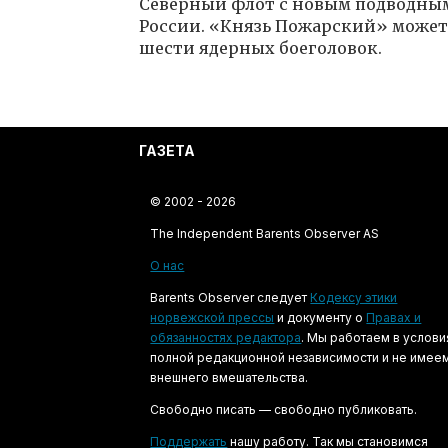
Северный флот с новым подводным
России. «Князь Пожарский» может н
шести ядерных боеголовок.
ГАЗЕТА
© 2002 - 2026
The Independent Barents Observer AS
О нас
Barents Observer следует
Кодексу этики
норвежской прессы
и документу о
Правах и
обязанностях редактора
. Мы работаем в услови
полной редакционной независимости и не имее
внешнего вмешательства.
Свободно писать — свободно публиковать.
Поддержать
нашу работу. Так мы становимся