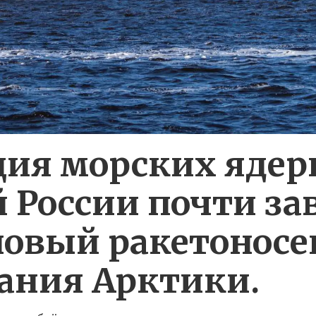
ия морских яде
 России почти за
новый ракетоносе
ания Арктики.