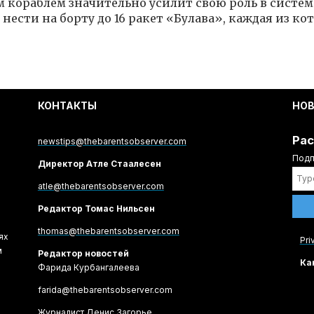
 кораблём значительно усилит свою роль в систе
ести на борту до 16 ракет «Булава», каждая из ко
КОНТАКТЫ
НО
Рас
newstips@thebarentsobserver.com
Подп
Директор Атле Стаалесен
atle@thebarentsobserver.com
Редактор Томас Нильсен
thomas@thebarentsobserver.com
ях
Pri
м
Редактор новостей
Ка
Фарида Курбангалеева
farida@thebarentsobserver.com
Журналист Денис Загорье