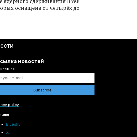
ме ядерного сдерживания ВМФ
торых оснащена от четырёх до
ВОСТИ
сылка новостей
исаться
vacy policy
налы
Bluesky
X