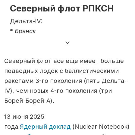
Северный флот РПКСН
Дельта-IV:
*
Брянск
*
Новомосковск
*
Верхотурье
Северный флот все еще имеет больше
*
Тула
подводных лодок с баллистическими
*
Карелия
(в Северодвинске на
ракетами 3-го поколения (пять Дельта-
модернизации)
IV), чем новых 4-го поколения (три
Борей-Борей-А).
Борей / Борей-А:
*
Князь Владимир
13 июня 2025
*
Князь Пожарский
(скоро в строю)
года
Ядерный
доклад
(Nuclear Notebook)
*
Юрий Долгорукий
(в