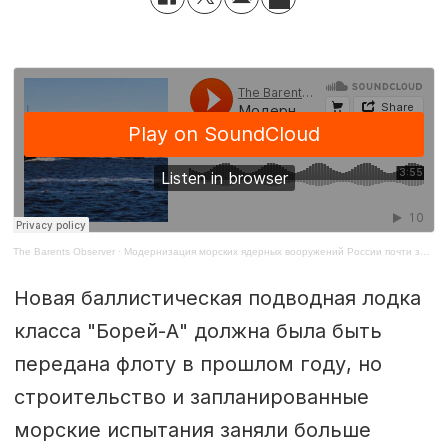
The Barents Observer
·
Модернизация морских ядерных вооружений России почти завершена. В ход пущен новый ракетоносец для патрулирования Арктики.
Новая баллистическая подводная лодка
класса "Борей-А" должна была быть
передана флоту в прошлом году, но
строительство и запланированные
морские испытания заняли больше