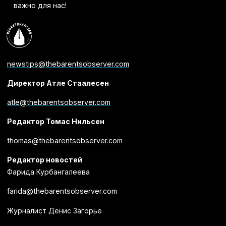
важно для нас!
newstips@thebarentsobserver.com
Директор Атле Стаалесен
atle@thebarentsobserver.com
Редактор Томас Нильсен
thomas@thebarentsobserver.com
Редактор новостей
Фарида Курбангалеева
farida@thebarentsobserver.com
Журналист Денис Загорье