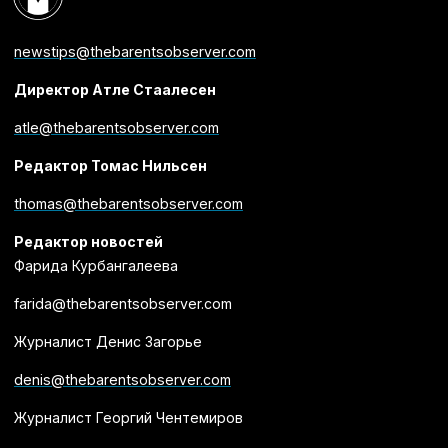
newstips@thebarentsobserver.com
Директор Атле Стаалесен
atle@thebarentsobserver.com
Редактор Томас Нильсен
thomas@thebarentsobserver.com
Редактор новостей
Фарида Курбангалеева
farida@thebarentsobserver.com
Журналист Денис Загорье
denis@thebarentsobserver.com
Журналист Георгий Чентемиров