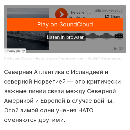
The Barents Observer
·
На фоне высокой напряженности на Крайний Север пришла американская десантная боевая группа
Северная Атлантика с Исландией и
северной Норвегией — это критически
важные линии связи между Северной
Америкой и Европой в случае войны.
Этой зимой одни учения НАТО
сменяются другими.