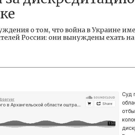
аке
уждения о том, что война в Украине и
лей России: они вынуждены ехать на 
Суд 
обла
отбы
коло
диск