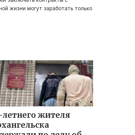
ей заключать контракты с
рной жизни могут заработать только
-летнего жителя
рхангельска
держали по делу об