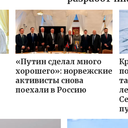
«Путин сделал много
К
хорошего»: норвежские
п
активисты снова
та
поехали в Россию
ле
С
п