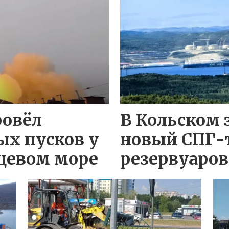
ровёл
В Кольском 
ых пусков у
новый СПГ-
цевом море
резервуаров