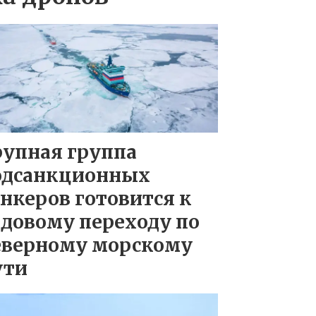
рупная группа
одсанкционных
нкеров готовится к
довому переходу по
еверному морскому
ути