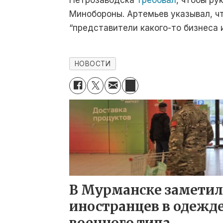
Петрозаводска
требовал
, чтобы р
Минобороны. Артемьев указывал, чт
“представители какого-то бизнеса 
НОВОСТИ
В Мурманске замети
иностранцев в одежд
военного типа