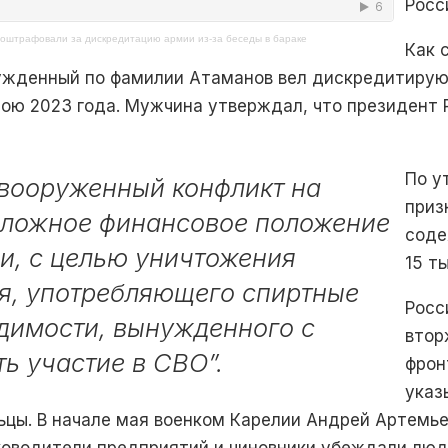
Росс
 оштрафовали за дискредитацию армии из-за беседы в бараке
Как 
сужденный по фамилии Атаманов вел дискредитиру
ою 2023 года. Мужчина утверждал, что президент 
По у
 вооруженный конфликт на
приз
сложное финансовое положение
соде
и, с целью уничтожения
15 т
я, употребляющего спиртные
Росс
димости, вынужденного с
втор
ь участие в СВО”.
фрон
указ
ьцы. В начале мая военком Карелии Андрей Артемье