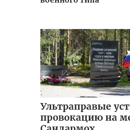
Ультраправые ус
провокацию на м
Сандармох