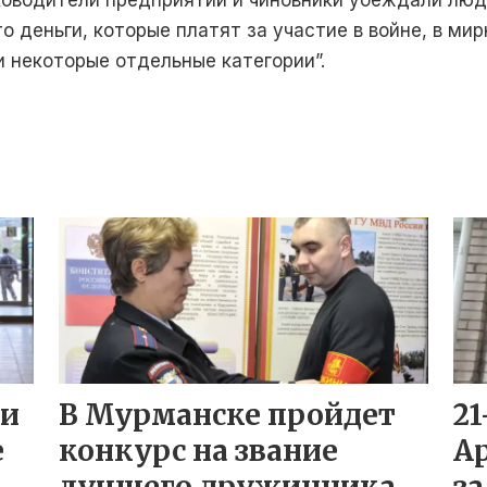
уководители предприятий и чиновники убеждали люд
о деньги, которые платят за участие в войне, в ми
и некоторые отдельные категории”.
ли
В Мурманске пройдет
21
е
конкурс на звание
А
лучшего дружинника
за