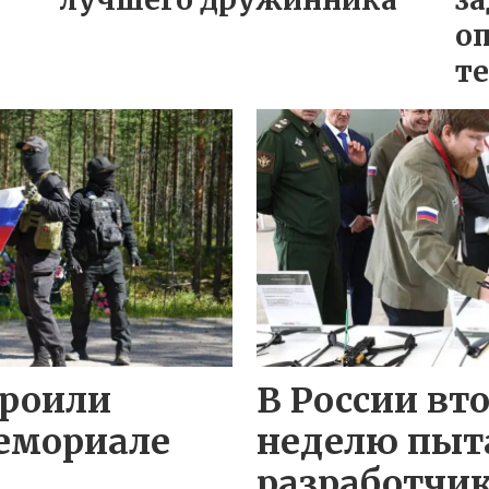
о
т
троили
В России вто
емориале
неделю пыт
разработчик