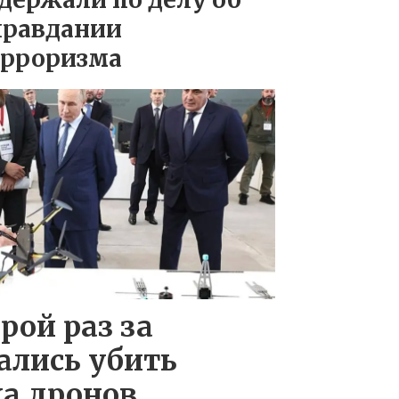
правдании
ерроризма
рой раз за
ались убить
а дронов