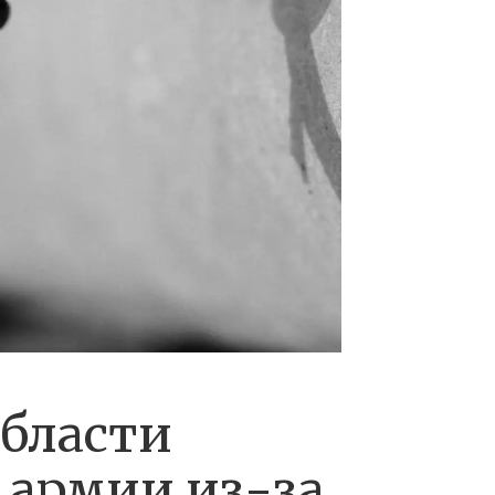
области
 армии из-за