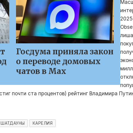
Масш
инте
2025
Obse
лиша
поку
ют
Госдума приняла закон
полу
од
о переводе домовых
экон
милл
чатов в Max
откл
попу
остиг почти ста процентов) рейтинг Владимира Пут
ШАТДАУНЫ
КАРЕЛИЯ