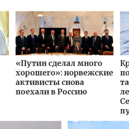
«Путин сделал много
К
хорошего»: норвежские
п
активисты снова
та
поехали в Россию
ле
С
п