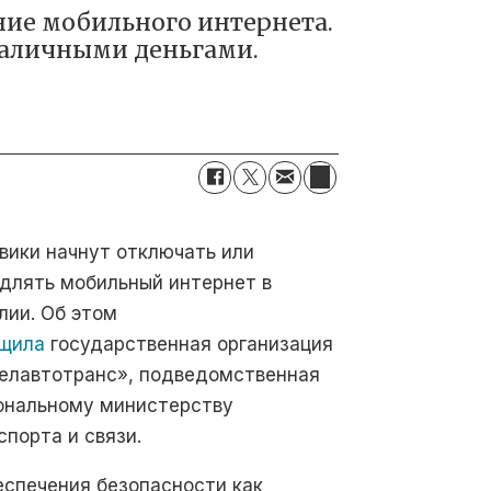
ние мобильного интернета.
наличными деньгами.
вики начнут отключать или
длять мобильный интернет в
лии. Об этом
щила
государственная организация
елавтотранс», подведомственная
ональному министерству
спорта и связи.
еспечения безопасности как