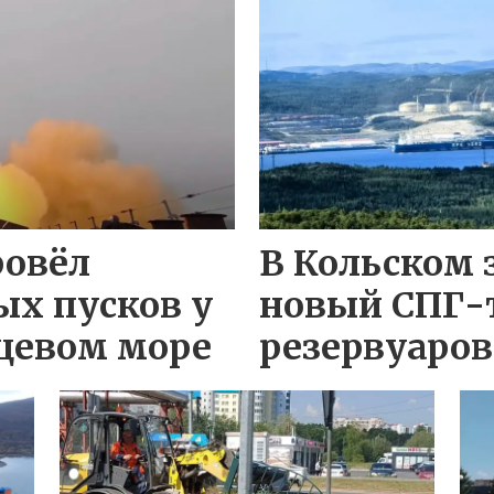
ровёл
В Кольском 
ых пусков у
новый СПГ-
цевом море
резервуаров