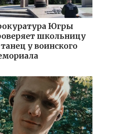
рокуратура Югры
роверяет школьницу
 танец у воинского
емориала