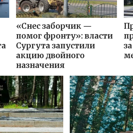
«Снес заборчик —
П
помог фронту»: власти
п
та
Сургута запустили
за
акцию двойного
м
назначения