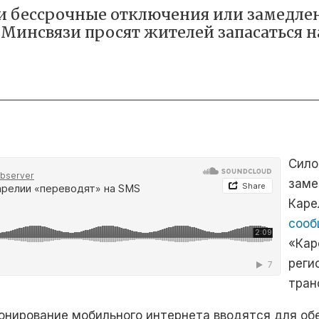
и бессрочные отключения или замедле
Минсвязи просят жителей запасаться 
Сило
заме
Каре
сооб
«Кар
реги
тран
онирование мобильного интернета вводятся для об