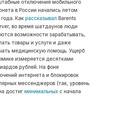
табные отключения мобильного
рнета в России начались летом
 года. Как
рассказывал
Barents
rver, во время шатдаунов люди
ются возможности зарабатывать,
пать товары и услуги и даже
чать медицинскую помощь. Ущерб
омике измеряется десятками
иардов рублей. На фоне
ючений интернета и блокировок
лярных мессенджеров (так, уровень
ина достиг
минимальных
с начала