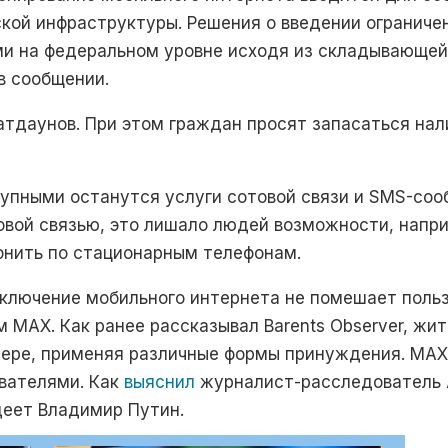
ской инфраструктуры. Решения о введении ограниче
и на федеральном уровне исходя из складывающейс
 в сообщении.
атдаунов. При этом граждан просят запасаться на
тупными останутся услуги сотовой связи и SMS-соо
овой связью, это лишало людей возможности, напр
онить по стационарным телефонам.
тключение мобильного интернета не помешает польз
 MAX. Как ранее рассказывал Barents Observer, жи
ере, применяя различные формы принуждения. MAX 
вателями. Как
выяснил
журналист-расследователь А
еет Владимир Путин.