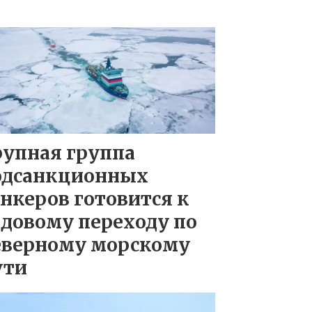
рупная группа
одсанкционных
нкеров готовится к
довому переходу по
еверному морскому
ути