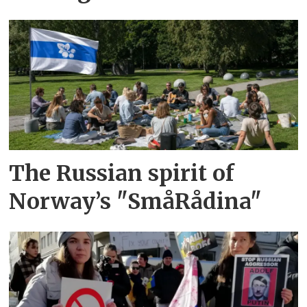
The Russian spirit of
Norway’s "SmåRådina"