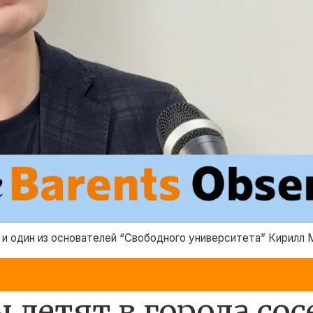
 и один из основателей “Свободного университета” Кирилл
ы летят в города со