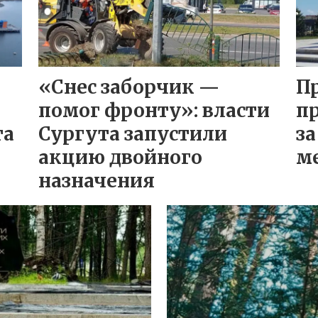
«Снес заборчик —
П
помог фронту»: власти
п
та
Сургута запустили
за
акцию двойного
м
назначения