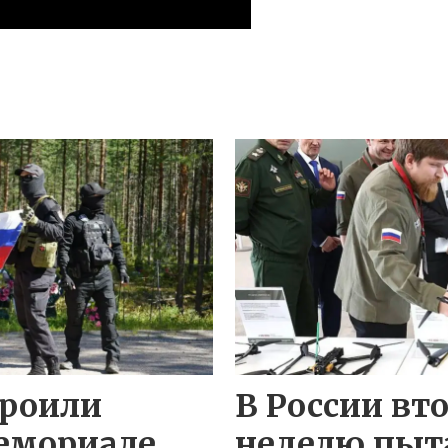
троили
В России вто
емориале
неделю пыт