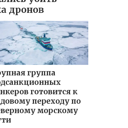
а дронов
рупная группа
одсанкционных
нкеров готовится к
довому переходу по
еверному морскому
ути