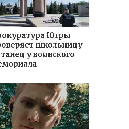
рокуратура Югры
роверяет школьницу
 танец у воинского
емориала