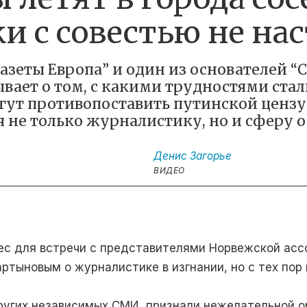
ки с совестью не на
азеты Европа” и один из основателей “
вает о том, с какими трудностями ста
гут противопоставить путинской цензу
я не только журналистику, но и сферу 
Денис
Загорье
ВИДЕО
ес для встречи с представителями Норвежской асс
артыновым о журналистике в изгнании, но с тех пор
ругих независимых СМИ, признали нежелательной ор