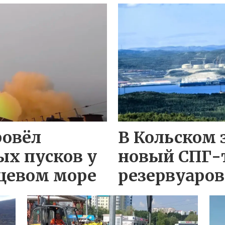
ровёл
В Кольском 
ых пусков у
новый СПГ-
цевом море
резервуаров