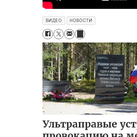
ВИДЕО
НОВОСТИ
Ультраправые ус
провокацию на м