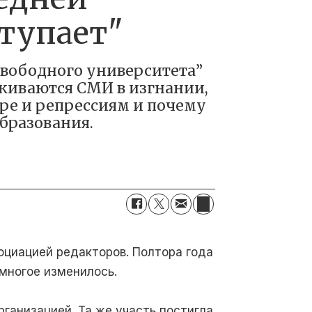
ступает"
Свободного университета”
лкиваются СМИ в изгнании,
ре и репрессиям и почему
образования.
оциацией редакторов. Полтора года
 многое изменилось.
ганизацией. Та же участь постигла