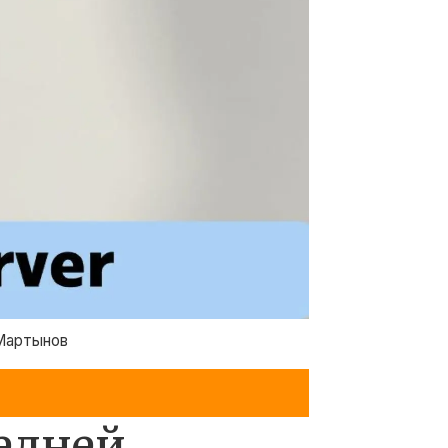
 Мартынов
седней