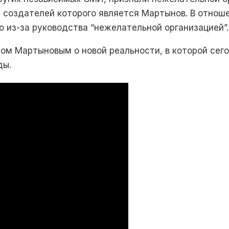
з создателей которого является Мартынов. В отнош
 из-за руководства “нежелательной организацией”.
илом Мартыновым о новой реальности, в которой се
ды.