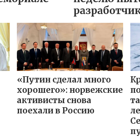
разработчик
«Путин сделал много
К
хорошего»: норвежские
п
активисты снова
та
поехали в Россию
ле
С
п