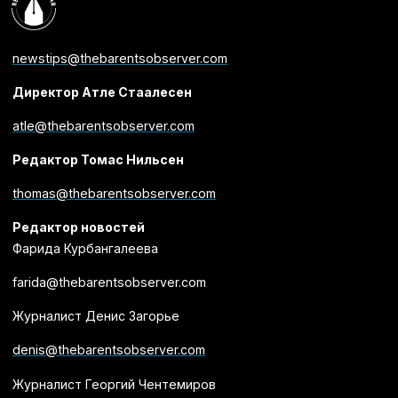
newstips@thebarentsobserver.com
Директор Атле Стаалесен
atle@thebarentsobserver.com
Редактор Томас Нильсен
thomas@thebarentsobserver.com
Редактор новостей
Фарида Курбангалеева
farida@thebarentsobserver.com
Журналист Денис Загорье
denis@thebarentsobserver.com
Журналист Георгий Чентемиров