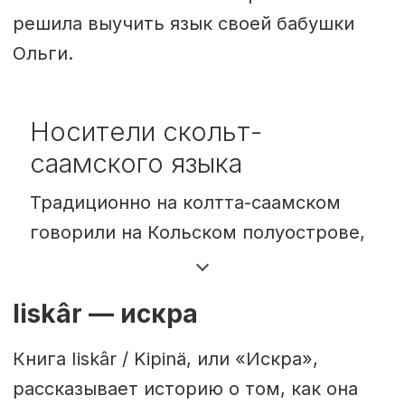
решила выучить язык своей бабушки
Ольги.
Носители скольт-
саамского языка
Традиционно на колтта-саамском
говорили на Кольском полуострове,
где скольт-саамы вели кочевой
образ жизни. Часть их земли,
Iiskâr — искра
Колтанмаа, ранее отошла Норвегии.
Когда после Второй мировой войны
Книга Iiskâr / Kipinä, или «Искра»,
Финляндия уступила Петсамо
рассказывает историю о том, как она