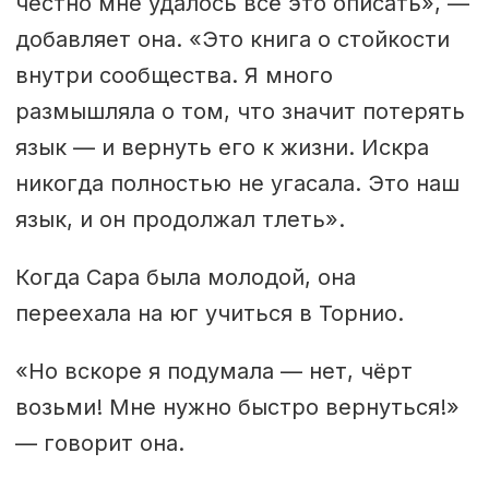
честно мне удалось всё это описать», —
В муниципалитете Инари колтта-
добавляет она. «Это книга о стойкости
саамский является одним из
внутри сообщества. Я много
четырех официальных языков с 1992
размышляла о том, что значит потерять
года.
язык — и вернуть его к жизни. Искра
никогда полностью не угасала. Это наш
Усилия по возрождению языка в
язык, и он продолжал тлеть».
Финляндии дали ощутимые
результаты. Сейчас существует
Когда Сара была молодой, она
детский сад на колтта-саамском
переехала на юг учиться в Торнио.
языке; дети могут изучать язык в
«Но вскоре я подумала — нет, чёрт
школе с первого класса; также его
возьми! Мне нужно быстро вернуться!»
можно изучать на университетском
— говорит она.
уровне.