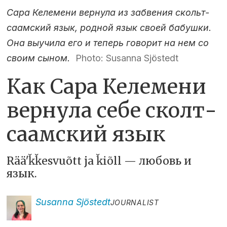
Сара Келемени вернула из забвения скольт-
саамский язык, родной язык своей бабушки.
Она выучила его и теперь говорит на нем со
своим сыном.
Photo: Susanna Sjöstedt
Как Сара Келемени
вернула себе сколт-
саамский язык
Rääʹǩǩesvuõtt ja ǩiõll — любовь и
язык.
Susanna
Sjöstedt
JOURNALIST