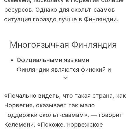
саамами, поскольку в Норвегии больше
ресурсов. Однако для скольт-саамов
ситуация гораздо лучше в Финляндии.
Многоязычная Финляндия
Официальными языками
Финляндии являются финский и
шведский.
Права саамских языков защищены
«Печально видеть, что такая страна, как
законом.
Норвегия, оказывает так мало
поддержки скольт-саамам», — говорит
Финский цыганский, финский
Келемени. «Похоже, норвежское
жестовый язык, финляндско-