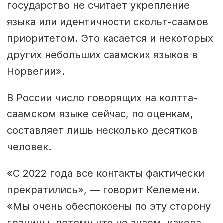
государство не считает укрепление
шведский жестовый язык и
языка или идентичности скольт-саамов
карельский — автохтонные языки
приоритетом. Это касается и некоторых
с долгой историей в Финляндии.
других небольших саамских языков в
Норвегии».
В Финляндии говорят более чем
на 150 языках. Источник: Институт
В России число говорящих на колтта-
языков Финляндии (Kotus)
саамском языке сейчас, по оценкам,
составляет лишь несколько десятков
человек.
«С 2022 года все контакты фактически
прекратились», — говорит Келемени.
«Мы очень обеспокоены по эту сторону
границы, потому что не знаем, какова