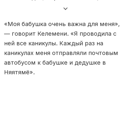
были глубоко болезненными для
саамского народа.
«Моя бабушка очень важна для меня»,
Во многих семьях родные языки
— говорит Келемени. «Я проводила с
постепенно замолкали. Утрата
ней все каникулы. Каждый раз на
языка, культуры и земли ощущалась
каникулах меня отправляли почтовым
на протяжении поколений.
автобусом к бабушке и дедушке в
Няятямё».
Сегодня во всех трех странах идут
процессы установления истины и
примирения. В Финляндии итоговый
доклад с предложенными мерами
был опубликован в декабре 2025
года.