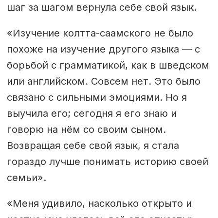
Советскому Союзу, скольт-саамов
шаг за шагом вернула себе свой язык.
эвакуировали в районы вокруг
«Изучение колтта-саамского не было
Севеттиярви на финской стороне
похоже на изучение другого языка — с
новой границы, и их кочевой образ
борьбой с грамматикой, как в шведском
жизни подошел к концу.
или английском. Совсем нет. Это было
Сегодня колтта-саамский считается
связано с сильными эмоциями. Но я
языком на грани исчезновения. В
выучила его; сегодня я его знаю и
Финляндии на нем говорят около
говорю на нём со своим сыном.
300–400 человек, в России —
Возвращая себе свой язык, я стала
возможно, 20–30. В Норвегии он
гораздо лучше понимать историю своей
почти исчез, хотя предпринимаются
семьи».
усилия по его возрождению по
«Меня удивило, насколько открыто и
образцу финской модели.