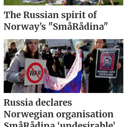
The Russian spirit of
Norway’s "SmåRådina"
Russia declares
Norwegian organisation
SmåRådina ‘undesirable’