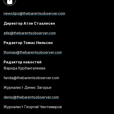
newstips@thebarentsobserver.com
Директор Атле Стаалесен
atle@thebarentsobserver.com
Редактор Томас Нильсен
thomas@thebarentsobserver.com
Редактор новостей
Фарида Курбангалеева
farida@thebarentsobserver.com
Журналист Денис Загорье
denis@thebarentsobserver.com
Журналист Георгий Чентемиров