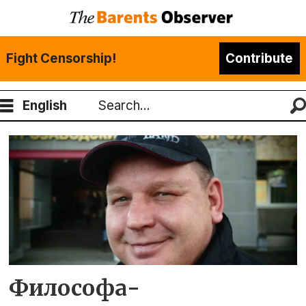
Fight Censorship!
Contribute
English
Search
Tag:
иностранный
агент
Философа-