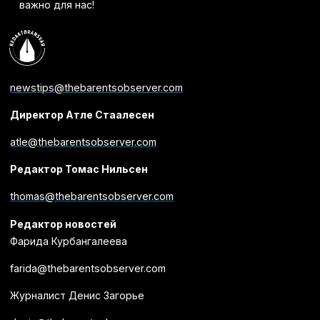
важно для нас!
newstips@thebarentsobserver.com
Директор Атле Стаалесен
atle@thebarentsobserver.com
Редактор Томас Нильсен
thomas@thebarentsobserver.com
Редактор новостей
Фарида Курбангалеева
farida@thebarentsobserver.com
Журналист Денис Загорье