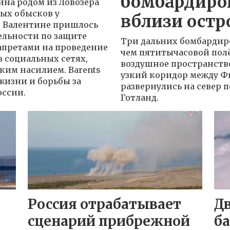
бомбардиро
ина родом из Ловозера
вых обысков у
вблизи остр
в Валентине пришлось
тельности по защите
Три дальних бомбардир
запретами на проведение
чем пятитычасовой полё
 социальных сетях,
воздушное пространств
ким насилием. Barents
узкий коридор между Фи
жизни и борьбы за
развернулись на север п
оссии.
Готланд.
Россия отрабатывает
Дв
сценарий прибрежной
б