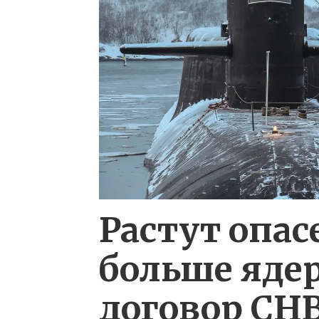
Растут опас
больше яде
договор СНВ