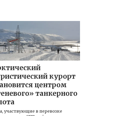
рктический
уристический курорт
тановится центром
еневого» танкерного
лота
а, участвующие в перевозке