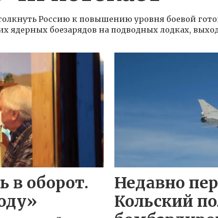
толкнуть Россию к повышению уровня боевой гот
их ядерных боезарядов на подводных лодках, выхо
ь в оборот.
Недавно пе
году»
Кольский по