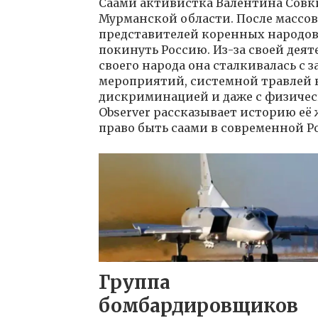
Саами активистка Валентина Совк
Мурманской области. После массо
представителей коренных народо
покинуть Россию. Из-за своей дея
своего народа она сталкивалась с 
мероприятий, системной травлей в
дискриминацией и даже с физичес
Observer рассказывает историю её 
право быть саами в современной Р
Группа
бомбардировщиков