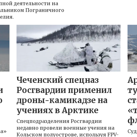
пной деятельности на
чальником Пограничного
елия.
Чеченский спецназ
А
и
Росгвардии применил
т
ю
дроны-камикадзе на
с
учениях в Арктике
«т
ф
Спецподразделения Росгвардии
недавно провели военные учения на
ла»
Суд
Кольском полуострове, используя FPV-