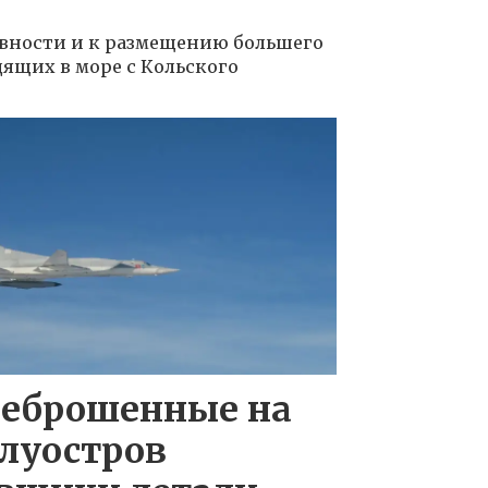
овности и к размещению большего
дящих в море с Кольского
реброшенные на
луостров