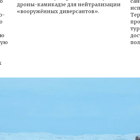
о
сан
дроны-камикадзе для нейтрализации
исп
«вооружённых диверсантов».
о-
Тер
о
про
тур
ую
дос
ную
пол
х