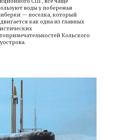
кционного СПГ, всё чаще
ользуют воды у побережья
иберки — поселка, который
двигается как одна из главных
истических
топримечательностей Кольского
уострова.