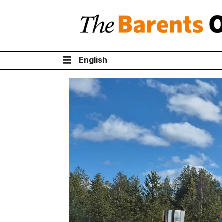
English
Tag:
кольский
полуостров