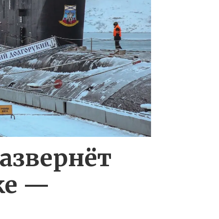
развернёт
ке —