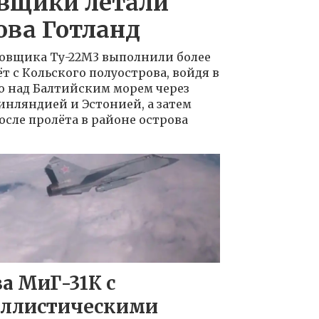
вщики летали
ова Готланд
овщика Ту-22М3 выполнили более
т с Кольского полуострова, войдя в
о над Балтийским морем через
нляндией и Эстонией, а затем
осле пролёта в районе острова
а МиГ-31К с
аллистическими