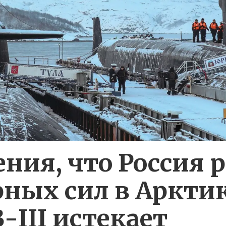
ения, что Россия 
рных сил в Аркти
-III истекает