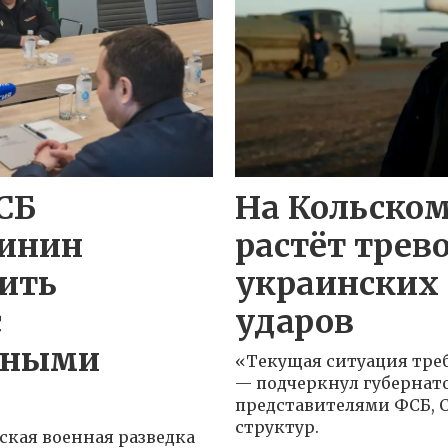
СБ
На Кольском
инин
растёт трево
ить
украинских
с
ударов
рными
«Текущая ситуация тре
— подчеркнул губернат
представителями ФСБ, С
структур.
ская военная разведка