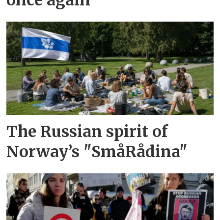
once again
The Russian spirit of
Norway’s "SmåRådina"