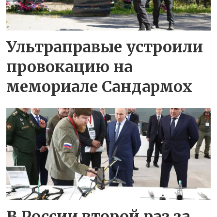
Ультраправые устроили
провокацию на
мемориале Сандармох
В России второй раз за