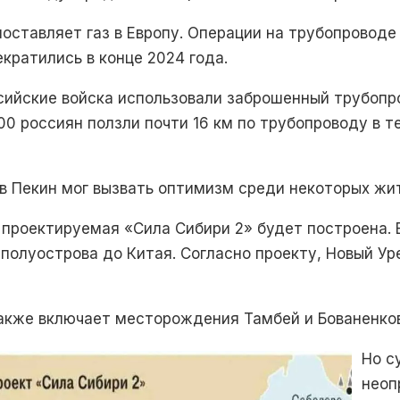
оставляет газ в Европу. Операции на трубопроводе
екратились в конце 2024 года.
сийские войска использовали заброшенный трубопр
00 россиян ползли почти 16 км по трубопроводу в т
в Пекин мог вызвать оптимизм среди некоторых жит
 проектируемая «Сила Сибири 2» будет построена. 
полуострова до Китая. Согласно проекту, Новый Уре
также включает месторождения Тамбей и Бованенков
Но с
неоп