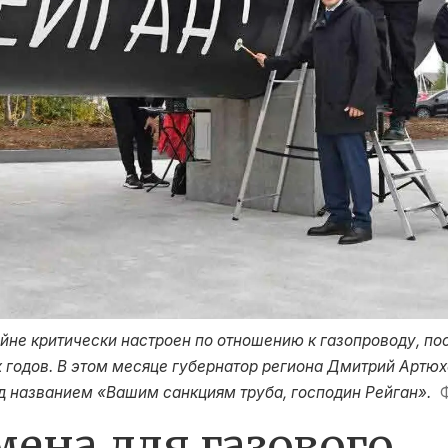
йне критически настроен по отношению к газопроводу, п
 годов. В этом месяце губернатор региона Дмитрий Артюх
од названием «Вашим санкциям труба, господин Рейган».
ена для газового