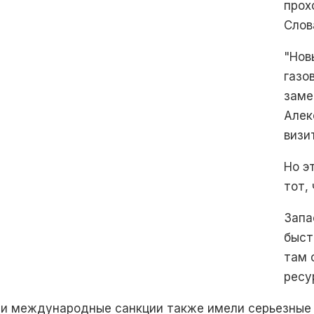
прох
Слов
"Нов
газо
заме
Алек
визи
Но э
тот,
Запа
быст
там 
ресу
е и международные санкции также имели серьезные