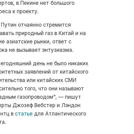
ертов, в Пекине нет большого
реса к проекту.
 Путин отчаянно стремится
авать природный газ в Китай и на
ие азиатские рынки, ответ с
ока не вызывает энтузиазма.
сегодняшний день не было никаких
ритетных заявлений от китайского
ительства или китайских СМИ
сительно того, что они называют
адным газопроводом", — пишут
ерты Джозеф Вебстер и Лэндон
нтц в
статье
для Атлантического
та.