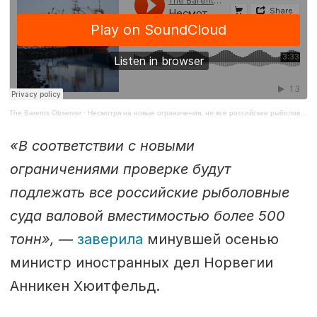
The Barents Observer
·
Несмотря на новые ограничения, не все российские рыболовецкие суда подвергаются проверке
«В соответствии с новыми
ограничениями проверке будут
подлежать все российские рыболовные
суда валовой вместимостью более 500
тонн»,
—
заверила
минувшей осенью
министр иностранных дел Норвегии
Анникен Хюитфельд.