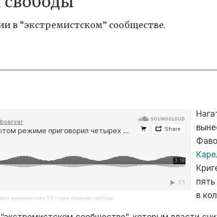
я свободы
ии в “экстремистском” сообществе.
Нага
выне
Фаво
Каре
Криг
пять
в ко
ырех журналистов к 5,5 годам лишения свободы