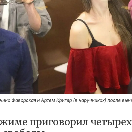
онина Фаворская и Артем Кригер (в наручниках) после вын
ежиме приговорил четырех