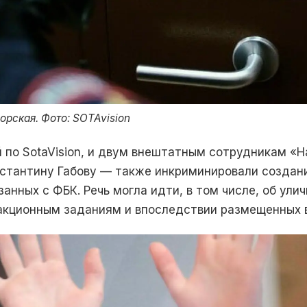
рская. Фото: SOTAvision
й по SotaVision, и двум внештатным сотрудникам «
стантину Габову — также инкриминировали создан
занных с ФБК. Речь могла идти, в том числе, об ул
дакционным заданиям и впоследствии размещенных в