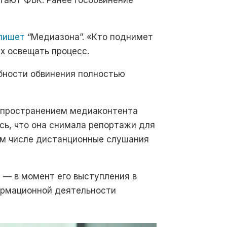
тают ФБК. Ранее гособвинение
пишет
“Медиазона”. «Кто поднимет
х освещать процесс.
бности обвинения полностью
аспространением медиаконтента
сь, что она снимала репортажи для
ом числе дистанционные слушания
 — в момент его выступления в
формационной деятельности