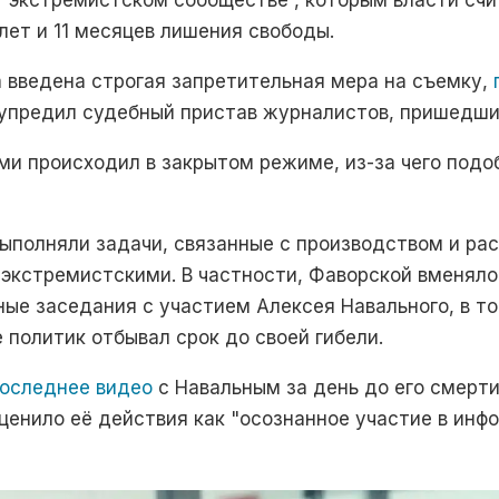
 “экстремистском сообществе”, которым власти счи
 лет и 11 месяцев лишения свободы.
а введена строгая запретительная мера на съемку,
дупредил судебный пристав журналистов, пришедши
и происходил в закрытом режиме, из-за чего подо
 выполняли задачи, связанные с производством и р
 экстремистскими. В частности, Фаворской вменяло
ые заседания с участием Алексея Навального, в т
е политик отбывал срок до своей гибели.
оследнее видео
с Навальным за день до его смерти
сценило её действия как "осознанное участие в ин