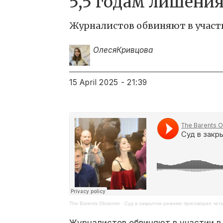
5,5 годам лишени
Журналистов обвиняют в участ
Олеся
Кривцова
15 April 2025 - 21:39
The Barents Observer
·
Суд в закрытом режиме приговорил чет