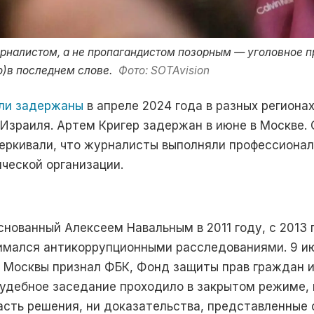
налистом, а не пропагандистом позорным — уголовное п
о)в последнем слове.
Фото: SOTAvision
ли задержаны
в апреле 2024 года в разных регионах
Израиля. Артем Кригер задержан в июне в Москве. 
еркивали, что журналисты выполняли профессионал
ической организации.
снованный Алексеем Навальным в 2011 году, с 2013 
имался антикоррупционными расследованиями. 9 ию
ы Москвы признал ФБК, Фонд защиты прав граждан 
удебное заседание проходило в закрытом режиме, 
асть решения, ни доказательства, представленные 