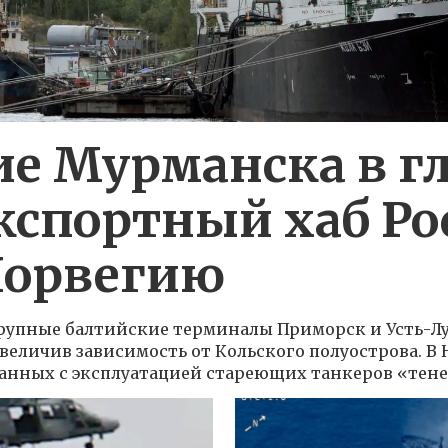
е Мурманска в г
кспортный хаб Ро
Норвегию
рупные балтийские терминалы Приморск и Усть-Лу
величив зависимость от Кольского полуострова. В 
занных с эксплуатацией стареющих танкеров «тене