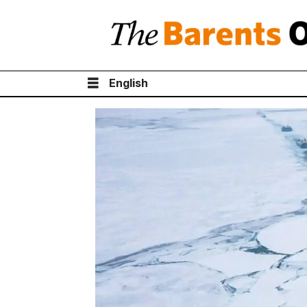
English
Tag:
теневой
флот