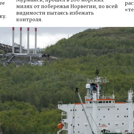
ее
рас
милях от побережья Норвегии, по всей
«те
видимости пытаясь избежать
ку.
контроля.