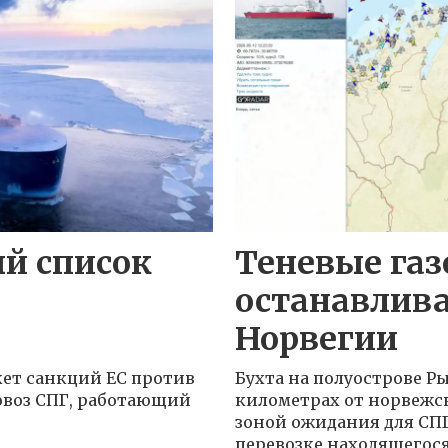
ый список
Теневые га
е
останавлив
Норвегии
кет санкций ЕС против
Бухта на полуострове Ры
овоз СПГ, работающий
километрах от норвежс
зоной ожидания для СП
перевозке находящегос