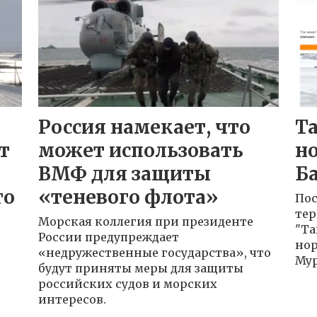
Россия намекает, что
Т
т
может использовать
н
ВМФ для защиты
Б
го
«теневого флота»
Пос
тер
Морская коллегия при президенте
"Та
России предупреждает
нор
«недружественные государства», что
Мур
будут приняты меры для защиты
российских судов и морских
интересов.