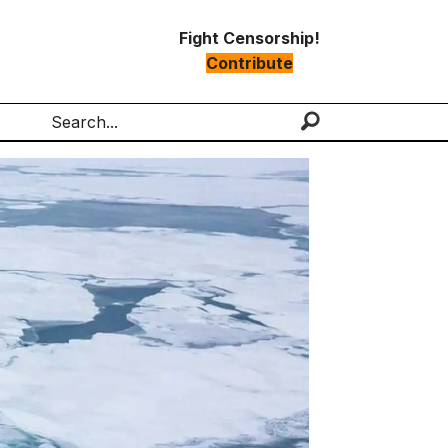
Fight Censorship!
Contribute
Search