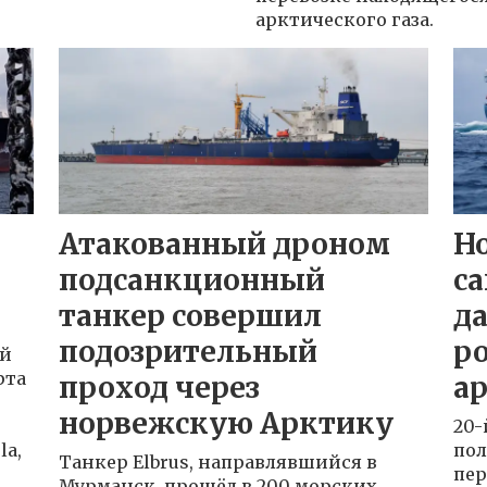
арктического газа.
Атакованный дроном
Н
подсанкционный
с
танкер совершил
да
подозрительный
р
ый
рта
проход через
а
норвежскую Арктику
20-
la,
пол
Танкер Elbrus, направлявшийся в
пер
Мурманск, прошёл в 200 морских