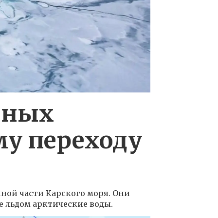
нных
му переходу
чной части Карского моря. Они
 льдом арктические воды.