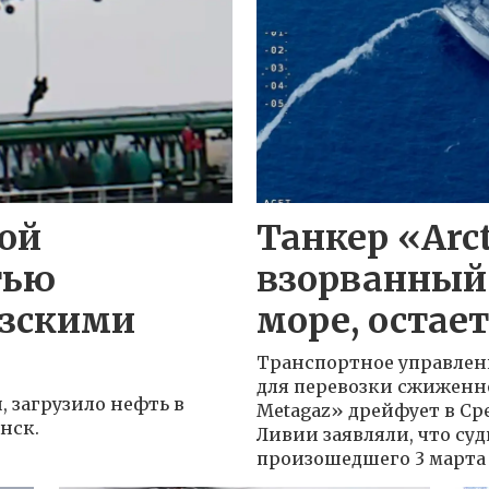
кой
Танкер «Arct
тью
взорванный
узскими
море, остает
Транспортное управлен
для перевозки сжиженно
, загрузило нефть в
Metagaz» дрейфует в Ср
нск.
Ливии заявляли, что суд
произошедшего 3 марта 