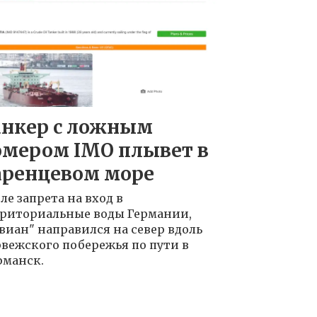
анкер с ложным
омером IMO плывет в
аренцевом море
ле запрета на вход в
риториальные воды Германии,
виан" направился на север вдоль
вежского побережья по пути в
манск.