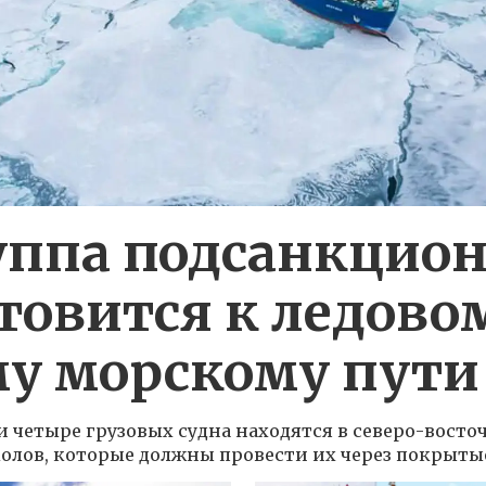
уппа подсанкцио
товится к ледово
му морскому пути
и четыре грузовых судна находятся в северо-восто
лов, которые должны провести их через покрытые