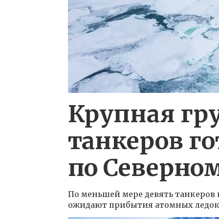
Крупная гр
танкеров го
по Северно
По меньшей мере девять танкеров 
ожидают прибытия атомных ледоко