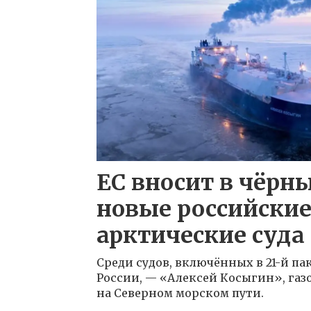
ЕС вносит в чёрн
новые российски
арктические суда
Среди судов, включённых в 21-й па
России, — «Алексей Косыгин», газ
на Северном морском пути.