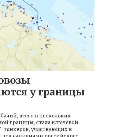
зовозы
аются у границы
бачий, всего в нескольких
кой границы, стала ключевой
Г-танкеров, участвующих в
я под санкциями российского